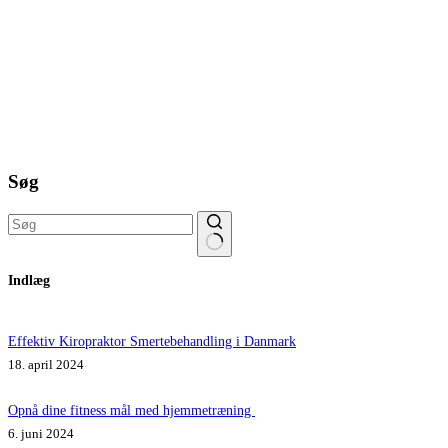
Søg
Ingen
Indlæg
resultater
Effektiv Kiropraktor Smertebehandling i Danmark
18. april 2024
Opnå dine fitness mål med hjemmetræning
6. juni 2024