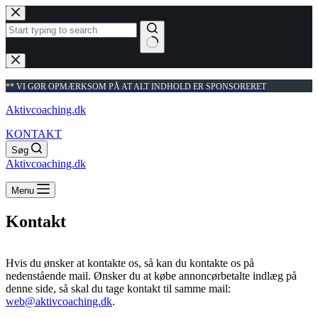
Fortsæt
til
indhold
Ingen
resultater
** VI GØR OPMÆRKSOM PÅ AT ALT INDHOLD ER SPONSORERET
Aktivcoaching.dk
KONTAKT
Søg
Aktivcoaching.dk
Menu
Kontakt
Hvis du ønsker at kontakte os, så kan du kontakte os på
nedenstående mail. Ønsker du at købe annoncørbetalte indlæg på
denne side, så skal du tage kontakt til samme mail:
web@aktivcoaching.dk
.