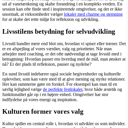
ud af vanetænkning og skabe forandring i en kompleks verden. En
session kan ofte finde sted i inspirerende omgivelser, og det er ikke
unormalt, at virksomheder vælger
lokaler med charme og stemning
for at skabe det rette miljø for refleksion og udvikling.
Livsstilens betydning for selvudvikling
Livsstil handler mere end blot om, hvordan vi spiser eller træner. Det
er en afspejling af vores værdier, valg og prioriteter. Når man
arbejder med coaching, er det ofte nødvendigt at tage livsstil med i
betragtning: Hvordan passer ens hverdag med de mål, man ønsker at
nå? Er der plads til refleksion, pauser og nydelse?
En sund livsstil indebærer også sociale begivenheder og kulturelle
oplevelser, som kan være med til at give mening og styrke relationer.
Her kan rammerne gøre en forskel. For eksempel kan man til en
særlig lejlighed vælge
de perfekte festlokaler
, hvor både æstetik og
funktionalitet går op i en højere enhed. Omgivelser har stor
indflydelse på vores energi og inspiration.
Kulturen former vores valg
Kultur spiller en central rolle i, hvordan vi udvikler os som individer.