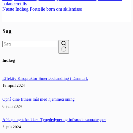
balanceret liv
Næste
Indlæg
Fortælle børn om skilsmisse
Søg
Ingen
Indlæg
resultater
Effektiv Kiropraktor Smertebehandling i Danmark
18. april 2024
Opnå dine fitness mål med hjemmetræning
6. juni 2024
Afslapningsteknikker: Tyngdedyner og infrarøde saunatæpper
5. juli 2024