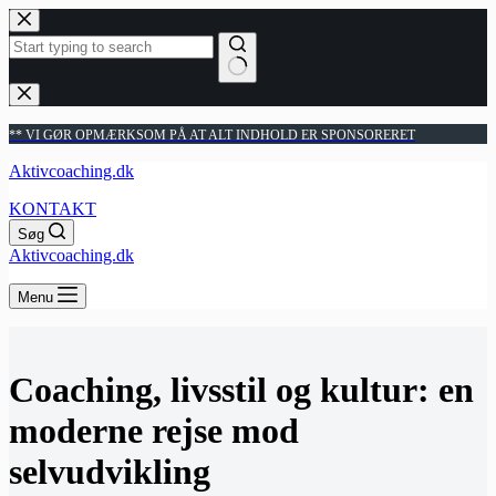
Fortsæt
til
indhold
Ingen
resultater
** VI GØR OPMÆRKSOM PÅ AT ALT INDHOLD ER SPONSORERET
Aktivcoaching.dk
KONTAKT
Søg
Aktivcoaching.dk
Menu
Coaching, livsstil og kultur: en
moderne rejse mod
selvudvikling