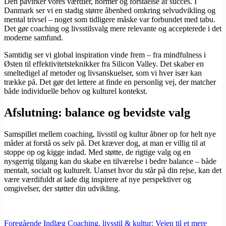
Den påvirker vores værdier, normer og forståelse af succes. I
Danmark ser vi en stadig større åbenhed omkring selvudvikling og
mental trivsel – noget som tidligere måske var forbundet med tabu.
Det gør coaching og livsstilsvalg mere relevante og accepterede i det
moderne samfund.
Samtidig ser vi global inspiration vinde frem – fra mindfulness i
Østen til effektivitetsteknikker fra Silicon Valley. Det skaber en
smeltedigel af metoder og livsanskuelser, som vi hver især kan
trække på. Det gør det lettere at finde en personlig vej, der matcher
både individuelle behov og kulturel kontekst.
Afslutning: balance og bevidste valg
Samspillet mellem coaching, livsstil og kultur åbner op for helt nye
måder at forstå os selv på. Det kræver dog, at man er villig til at
stoppe op og kigge indad. Med støtte, de rigtige valg og en
nysgerrig tilgang kan du skabe en tilværelse i bedre balance – både
mentalt, socialt og kulturelt. Uanset hvor du står på din rejse, kan det
være værdifuldt at lade dig inspirere af nye perspektiver og
omgivelser, der støtter din udvikling.
Foregående
Indlæg
Coaching, livsstil & kultur: Vejen til et mere