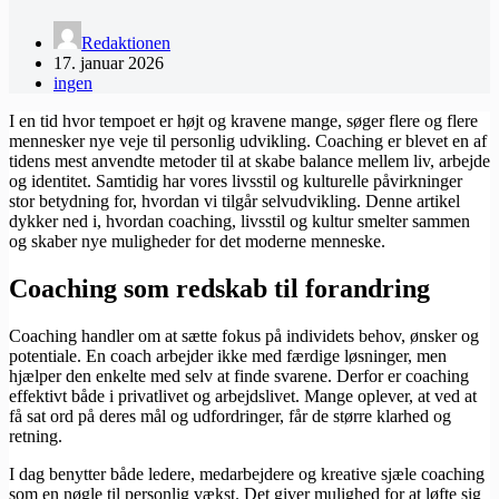
Redaktionen
17. januar 2026
ingen
I en tid hvor tempoet er højt og kravene mange, søger flere og flere
mennesker nye veje til personlig udvikling. Coaching er blevet en af
tidens mest anvendte metoder til at skabe balance mellem liv, arbejde
og identitet. Samtidig har vores livsstil og kulturelle påvirkninger
stor betydning for, hvordan vi tilgår selvudvikling. Denne artikel
dykker ned i, hvordan coaching, livsstil og kultur smelter sammen
og skaber nye muligheder for det moderne menneske.
Coaching som redskab til forandring
Coaching handler om at sætte fokus på individets behov, ønsker og
potentiale. En coach arbejder ikke med færdige løsninger, men
hjælper den enkelte med selv at finde svarene. Derfor er coaching
effektivt både i privatlivet og arbejdslivet. Mange oplever, at ved at
få sat ord på deres mål og udfordringer, får de større klarhed og
retning.
I dag benytter både ledere, medarbejdere og kreative sjæle coaching
som en nøgle til personlig vækst. Det giver mulighed for at løfte sig