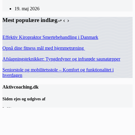
19. maj 2026
Mest populære indlæg
Effektiv Kiropraktor Smertebehandling i Danmark
Opnå dine fitness mål med hjemmetræning
Afslapningsteknikker: Tyngdedyner og infrarøde saunatæpper
Seniorstole og mobilitetsstole – Komfort og funktionalitet i
hverdagen
Aktivcoaching.dk
Siden ejes og udgives af
Infili
Hermodsvej 18C,
8230 Åbyhøj
hey(at)infili.dk