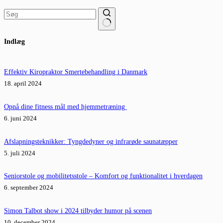
Ingen
Indlæg
resultater
Effektiv Kiropraktor Smertebehandling i Danmark
18. april 2024
Opnå dine fitness mål med hjemmetræning
6. juni 2024
Afslapningsteknikker: Tyngdedyner og infrarøde saunatæpper
5. juli 2024
Seniorstole og mobilitetsstole – Komfort og funktionalitet i hverdagen
6. september 2024
Simon Talbot show i 2024 tilbyder humor på scenen
10. december 2024