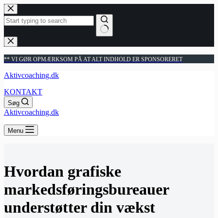
Fortsæt
til
indhold
Ingen
resultater
** VI GØR OPMÆRKSOM PÅ AT ALT INDHOLD ER SPONSORERET
Aktivcoaching.dk
KONTAKT
Søg
Aktivcoaching.dk
Menu
Hvordan grafiske
markedsføringsbureauer
understøtter din vækst