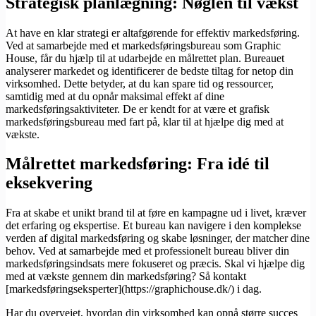
Strategisk planlægning: Nøglen til vækst
At have en klar strategi er altafgørende for effektiv markedsføring.
Ved at samarbejde med et markedsføringsbureau som Graphic
House, får du hjælp til at udarbejde en målrettet plan. Bureauet
analyserer markedet og identificerer de bedste tiltag for netop din
virksomhed. Dette betyder, at du kan spare tid og ressourcer,
samtidig med at du opnår maksimal effekt af dine
markedsføringsaktiviteter. De er kendt for at være et grafisk
markedsføringsbureau med fart på, klar til at hjælpe dig med at
vækste.
Målrettet markedsføring: Fra idé til
eksekvering
Fra at skabe et unikt brand til at føre en kampagne ud i livet, kræver
det erfaring og ekspertise. Et bureau kan navigere i den komplekse
verden af digital markedsføring og skabe løsninger, der matcher dine
behov. Ved at samarbejde med et professionelt bureau bliver din
markedsføringsindsats mere fokuseret og præcis. Skal vi hjælpe dig
med at vækste gennem din markedsføring? Så kontakt
[markedsføringseksperter](https://graphichouse.dk/) i dag.
Har du overvejet, hvordan din virksomhed kan opnå større succes