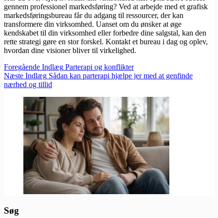
gennem professionel markedsføring? Ved at arbejde med et grafisk
markedsføringsbureau får du adgang til ressourcer, der kan
transformere din virksomhed. Uanset om du ønsker at øge
kendskabet til din virksomhed eller forbedre dine salgstal, kan den
rette strategi gøre en stor forskel. Kontakt et bureau i dag og oplev,
hvordan dine visioner bliver til virkelighed.
Foregående
Indlæg
Parterapi og konflikter
Næste
Indlæg
Sådan kan parterapi hjælpe jer med at genfinde
nærhed og tillid
Søg