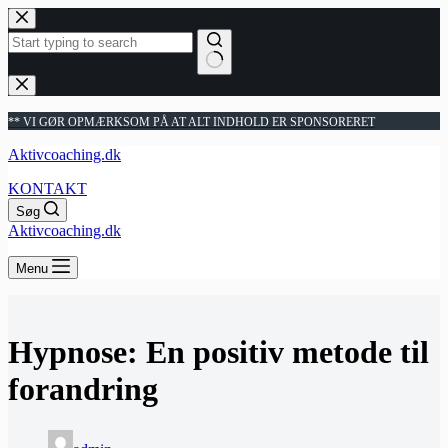
Fortsæt
til
indhold
Ingen
resultater
** VI GØR OPMÆRKSOM PÅ AT ALT INDHOLD ER SPONSORERET
Aktivcoaching.dk
KONTAKT
Søg
Aktivcoaching.dk
Menu
Hypnose: En positiv metode til
forandring