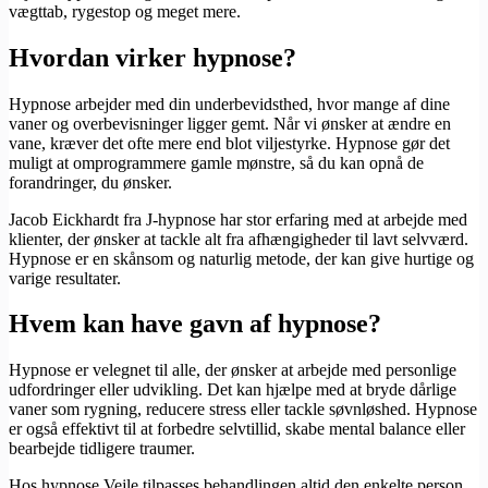
vægttab, rygestop og meget mere.
Hvordan virker hypnose?
Hypnose arbejder med din underbevidsthed, hvor mange af dine
vaner og overbevisninger ligger gemt. Når vi ønsker at ændre en
vane, kræver det ofte mere end blot viljestyrke. Hypnose gør det
muligt at omprogrammere gamle mønstre, så du kan opnå de
forandringer, du ønsker.
Jacob Eickhardt fra J-hypnose har stor erfaring med at arbejde med
klienter, der ønsker at tackle alt fra afhængigheder til lavt selvværd.
Hypnose er en skånsom og naturlig metode, der kan give hurtige og
varige resultater.
Hvem kan have gavn af hypnose?
Hypnose er velegnet til alle, der ønsker at arbejde med personlige
udfordringer eller udvikling. Det kan hjælpe med at bryde dårlige
vaner som rygning, reducere stress eller tackle søvnløshed. Hypnose
er også effektivt til at forbedre selvtillid, skabe mental balance eller
bearbejde tidligere traumer.
Hos hypnose Vejle tilpasses behandlingen altid den enkelte person.