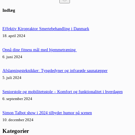
Ingen
Indlæg
resultater
Effektiv Kiropraktor Smertebehandling i Danmark
18. april 2024
Opnå dine fitness mål med hjemmetræning
6. juni 2024
Afslapningsteknikker: Tyngdedyner og infrarøde saunatæpper
5. juli 2024
Seniorstole og mobilitetsstole – Komfort og funktionalitet i hverdagen
6. september 2024
Simon Talbot show i 2024 tilbyder humor på scenen
10. december 2024
Kategorier