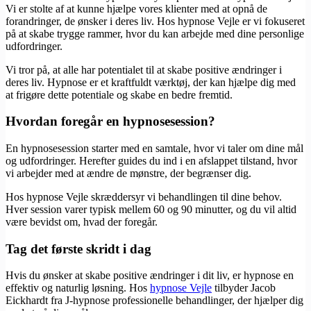
Vi er stolte af at kunne hjælpe vores klienter med at opnå de
forandringer, de ønsker i deres liv. Hos hypnose Vejle er vi fokuseret
på at skabe trygge rammer, hvor du kan arbejde med dine personlige
udfordringer.
Vi tror på, at alle har potentialet til at skabe positive ændringer i
deres liv. Hypnose er et kraftfuldt værktøj, der kan hjælpe dig med
at frigøre dette potentiale og skabe en bedre fremtid.
Hvordan foregår en hypnosesession?
En hypnosesession starter med en samtale, hvor vi taler om dine mål
og udfordringer. Herefter guides du ind i en afslappet tilstand, hvor
vi arbejder med at ændre de mønstre, der begrænser dig.
Hos hypnose Vejle skræddersyr vi behandlingen til dine behov.
Hver session varer typisk mellem 60 og 90 minutter, og du vil altid
være bevidst om, hvad der foregår.
Tag det første skridt i dag
Hvis du ønsker at skabe positive ændringer i dit liv, er hypnose en
effektiv og naturlig løsning. Hos
hypnose Vejle
tilbyder Jacob
Eickhardt fra J-hypnose professionelle behandlinger, der hjælper dig