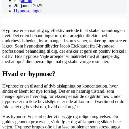
admin
20. januar 2025
Hypnose
,
ingen
Hypnose er en naturlig og effektiv metode til at skabe forandringer i
livet. Det er en behandlingsform, der arbejder direkte med
underbevidstheden, hvor mange af vores vaner, tanker og mønstre er
lagret. Som hypnotisør tilbyder Jacob Eickhardt fra J-hypnose
professionel behandling til dig, der ønsker at gøre en positiv forskel i
dit liv. Hos hypnose Vejle arbejder vi målrettet med at hjælpe dig
med at opnå dine personlige mål og skabe varige resultater.
Hvad er hypnose?
Hypnose er en tilstand af dyb afslapning og koncentration, hvor
sindet er åbent for nye forslag. Det er en naturlig tilstand, som
mange oplever hver dag, for eksempel når de dagdrømmer. Under
hypnose er du ikke bevidstløs eller ude af kontrol. Tværtimod er du
fokuseret og bevidst om, hvad der foregår.
Hos hypnose Vejle arbejder vi i trygge og rolige omgivelser. Du
guides gennem processen, så du føler dig afslappet og sikker hele
vejen. Hypnose bruges ofte til at løse problemer som stress, angst,